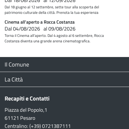
Dal
18/06/2026
al
12/09/2026
Dal 18 giugno al 12 settembre, sette tour alla scoperta del
patrimonio culturale della città. Prenota la tua esperienza
Cinema all'aperto a Rocca Costanza
Dal
04/08/2026
al
09/08/2026
Torna il Cinema all'aperto. Dal 4 agosto al 6 settembre, Rocca
Costanza diventa una grande arena cinematografica.
Menu
Il Comune
Footer
Il Sindaco
La Città
Giunta Comunale
Web Cam
Recapiti e Contatti
Consiglio Comunale
Stradario
Piazza del Popolo,1
61121 Pesaro
CON
WiFi
Centralino: (+39) 0721387111