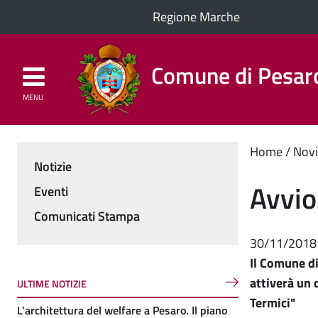
Regione Marche
Comune di Pesar
MENU
Homepage
Il Comune
Cont
Home
Novi
Notizie
Menu
princ
Avvio
Eventi
Comunicati Stampa
30/11/2018
Il Comune di
attiverà un 
ULTIME NOTIZIE
Termici"
L’architettura del welfare a Pesaro. Il piano