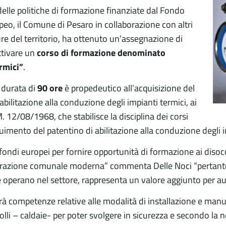
delle politiche di formazione finanziate dal Fondo
peo, il Comune di Pesaro in collaborazione con altri
ure del territorio, ha ottenuto un’assegnazione di
ttivare un
corso di formazione denominato
rmici”
.
a durata di
90 ore
è propedeutico all’acquisizione del
abilitazione alla conduzione degli impianti termici, ai
. 12/08/1968, che stabilisce la disciplina dei corsi
uimento del patentino di abilitazione alla conduzione degli i
i fondi europei per fornire opportunità di formazione ai diso
azione comunale moderna” commenta Delle Noci “pertanto in
he operano nel settore, rappresenta un valore aggiunto per a
irà competenze relative alle modalità di installazione e man
rolli – caldaie- per poter svolgere in sicurezza e secondo la n