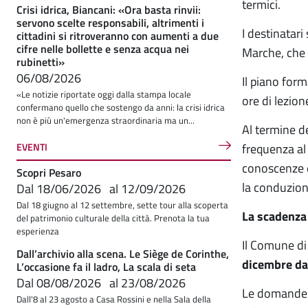
termici.
Crisi idrica, Biancani: «Ora basta rinvii:
servono scelte responsabili, altrimenti i
I destinatari
cittadini si ritroveranno con aumenti a due
cifre nelle bollette e senza acqua nei
Marche, che 
rubinetti»
06/08/2026
Il piano form
«Le notizie riportate oggi dalla stampa locale
ore di lezion
confermano quello che sostengo da anni: la crisi idrica
non è più un'emergenza straordinaria ma un...
Al termine de
EVENTI
frequenza al
conoscenze e
Scopri Pesaro
la conduzione
Dal
18/06/2026
al
12/09/2026
Dal 18 giugno al 12 settembre, sette tour alla scoperta
La scadenza 
del patrimonio culturale della città. Prenota la tua
esperienza
Il Comune di
Dall’archivio alla scena. Le Siège de Corinthe,
dicembre dal
L’occasione fa il ladro, La scala di seta
Dal
08/08/2026
al
23/08/2026
Le domande d
Dall'8 al 23 agosto a Casa Rossini e nella Sala della