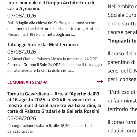
intercomunale e il Gruppo Architettura di
Nell’ambito 
Carlo Aymonino
Sociale Euro
07/08/2026
enti e strutt
Dal 19 luglio alla chiesa del Suffragio, la mostra che
documenta l'architettura e l’urbanistica progettate a
risorse per a
Pesaro fra il 1969 e la metà degli anni...
“Impianti te
Tatuaggi. Storie dal Mediterraneo
06/08/2026
Il corso dell
Ai Musei Civici di Palazzo Mosca la mostra di 24 ORE
patentino di 
Cultura - Gruppo Il Sole 24 ORE che esplora il tatuaggio
sensi del D.M
per attraversare la storia delle civiltà...
per il conseg
COMUNICATI STAMPA
"L’utilizzo d
Torna la Gavardiana – Arte all'Aperto: dall'8
al 16 agosto 2026 la XXXVII edizione della
un’amministr
mostra multidisciplinare tra via Gavardini, la
territorio c
corte di Palazzo Gradari e la Galleria Rossini
06/08/2026
Il corso forn
L’inaugurazione: sabato 8, alle 18,30 nella corte di
relativi cont
palazzo Gradari