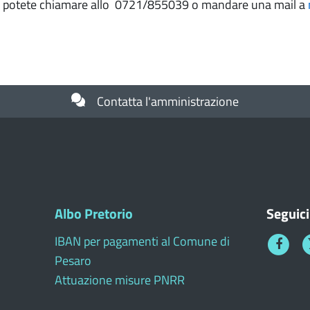
i potete chiamare allo 0721/855039 o mandare una mail a
Contatta l'amministrazione
Albo Pretorio
Seguici
IBAN per pagamenti al Comune di
Faceboo
T
Pesaro
1
Attuazione misure PNRR