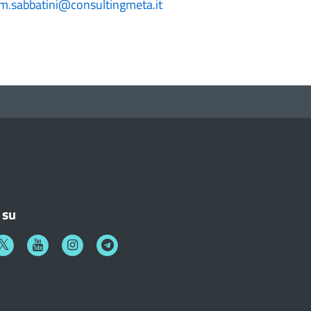
m.sabbatini@consultingmeta.it
 su
k
witter
Youtube
Instagram
Telegram