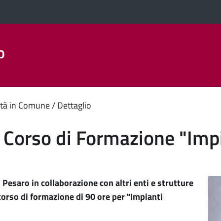
o
Aree Tematiche
La Città
Amministrazione Trasparent
enuto
tà in Comune
Dettaglio
ipale
 Corso di Formazione "Impi
 Pesaro in collaborazione con altri enti e strutture
corso di formazione di 90 ore per "Impianti