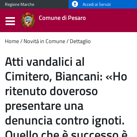
Regione Marche
Accedi ai Servizi
Comune di Pesaro
Contenuto
Home
Novità in Comune
Dettaglio
principale
Atti vandalici al
Cimitero, Biancani: «Ho
ritenuto doveroso
presentare una
denuncia contro ignoti.
Quello che è successo è