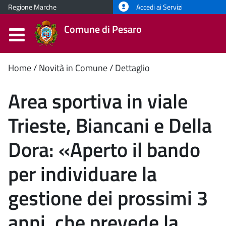
Regione Marche
Accedi ai Servizi
Comune di Pesaro
Contenuto
Home
Novità in Comune
Dettaglio
principale
Area sportiva in viale
Trieste, Biancani e Della
Dora: «Aperto il bando
per individuare la
gestione dei prossimi 3
anni, che prevede la