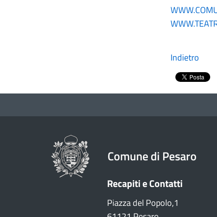
WWW.COMUN
WWW.TEATRI
Indietro
Comune di Pesaro
Recapiti e Contatti
Piazza del Popolo,1
61121 Pesaro