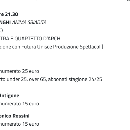
re 21.30
NGHI
ANIMA SBIADITA
TO
TRA E QUARTETTO D’ARCHI
azione con Futura Unisce Produzione Spettacoli]
 numerato 25 euro
tto under 25, over 65, abbonati stagione 24/25
 Antigone
 numerato 15 euro
onico Rossini
 numerato 15 euro