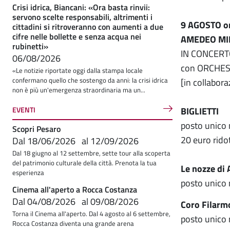
Crisi idrica, Biancani: «Ora basta rinvii:
servono scelte responsabili, altrimenti i
9 AGOSTO o
cittadini si ritroveranno con aumenti a due
cifre nelle bollette e senza acqua nei
AMEDEO MI
rubinetti»
IN CONCER
06/08/2026
con ORCHES
«Le notizie riportate oggi dalla stampa locale
confermano quello che sostengo da anni: la crisi idrica
[in collabor
non è più un'emergenza straordinaria ma un...
EVENTI
BIGLIETTI
posto unico
Scopri Pesaro
20 euro rido
Dal
18/06/2026
al
12/09/2026
Dal 18 giugno al 12 settembre, sette tour alla scoperta
del patrimonio culturale della città. Prenota la tua
Le nozze di
esperienza
posto unico
Cinema all'aperto a Rocca Costanza
Dal
04/08/2026
al
09/08/2026
Coro Filarm
Torna il Cinema all'aperto. Dal 4 agosto al 6 settembre,
posto unico
Rocca Costanza diventa una grande arena