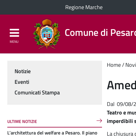
Regione Marche
Comune di Pesar
MENU
Homepage
Il Comune
Cont
Home
Novi
Notizie
Menu
princ
Amede
Eventi
Comunicati Stampa
Dal
09/08/
Teatro e mus
imperdibili 
ULTIME NOTIZIE
L’architettura del welfare a Pesaro. Il piano
La chiusura 