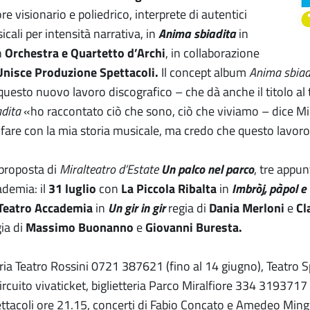
e visionario e poliedrico, interprete di autentici
cali per intensità narrativa, in
Anima sbiadita
in
n
Orchestra e Quartetto d’Archi
, in collaborazione
Unisce Produzione Spettacoli.
Il concept album
Anima sbiad
uesto nuovo lavoro discografico – che dà anche il titolo al t
dita
«ho raccontato ciò che sono, ciò che viviamo – dice Mi
fare con la mia storia musicale, ma credo che questo lavoro
proposta di
Miralteatro d’Estate
Un palco nel parco
, tre appu
demia: il
31 luglio
con
La Piccola Ribalta
in
Imbròj, pàpol e
Teatro Accademia
in
Un gir in gir
regia di
Dania Merloni
e
Cl
ia di
Massimo Buonanno
e
Giovanni Buresta.
teria Teatro Rossini 0721 387621 (fino al 14 giugno), Teatr
cuito vivaticket, biglietteria Parco Miralfiore 334 3193717 (
pettacoli ore 21.15, concerti di Fabio Concato e Amedeo Ming