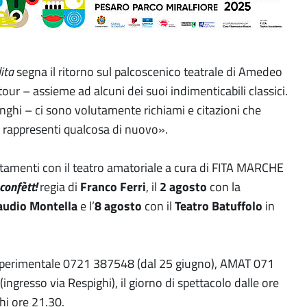
ita
segna il ritorno sul palcoscenico teatrale di Amedeo
our – assieme ad alcuni dei suoi indimenticabili classici.
nghi – ci sono volutamente richiami e citazioni che
 rappresenti qualcosa di nuovo».
ntamenti con il teatro amatoriale a cura di FITA MARCHE
 confètt!
regia di
Franco Ferri
, il
2 agosto
con la
audio Montella
e l’
8 agosto
con il
Teatro Batuffolo
in
o Sperimentale 0721 387548 (dal 25 giugno), AMAT 071
ingresso via Respighi), il giorno di spettacolo dalle ore
hi ore 21.30.