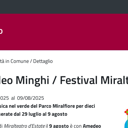
o
Aree Tematiche
La Città
Amministrazione Trasparent
enuto
tà in Comune
Dettaglio
ipale
o Minghi / Festival Miral
2025
al
09/08/2025
ica nel verde del Parco Miralfiore per dieci
serate dal 29 luglio al 9 agosto
di
Miralteatro d’Estate
il
9 agosto
è con
Amedeo