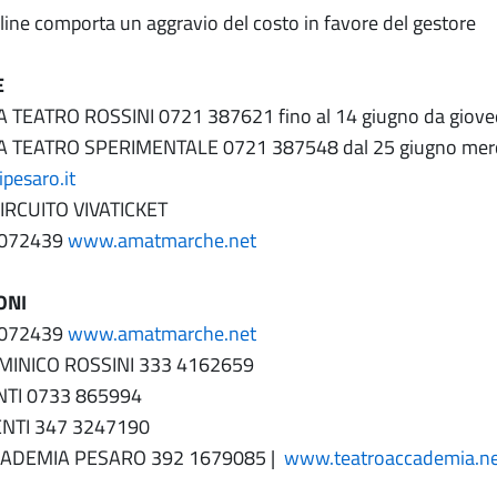
nline comporta un aggravio del costo in favore del gestore
E
 TEATRO ROSSINI 0721 387621 fino al 14 giugno da giovedì
A TEATRO SPERIMENTALE 0721 387548 dal 25 giugno merc
pesaro.it
IRCUITO VIVATICKET
2072439
www.amatmarche.net
ONI
2072439
www.amatmarche.net
MINICO ROSSINI 333 4162659
NTI 0733 865994
NTI 347 3247190
ADEMIA PESARO 392 1679085 |
www.teatroaccademia.n