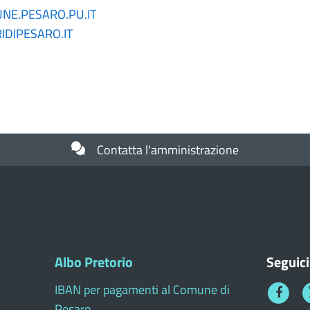
E.PESARO.PU.IT
DIPESARO.IT
Contatta l'amministrazione
Albo Pretorio
Seguici
IBAN per pagamenti al Comune di
Faceboo
T
Pesaro