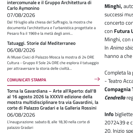
intercomunale e il Gruppo Architettura di
Minghi,
autor
Carlo Aymonino
successi musi
07/08/2026
concerto co
Dal 19 luglio alla chiesa del Suffragio, la mostra che
documenta l'architettura e l’urbanistica progettate a
con
Futura 
Pesaro fra il 1969 e la metà degli anni...
Minghi, con q
Tatuaggi. Storie dal Mediterraneo
In
Anima sbia
06/08/2026
hanno a che 
Ai Musei Civici di Palazzo Mosca la mostra di 24 ORE
Cultura - Gruppo Il Sole 24 ORE che esplora il tatuaggio
per attraversare la storia delle civiltà...
Completa la 
COMUNICATI STAMPA
- Teatro Acca
Compagnia 
Torna la Gavardiana – Arte all'Aperto: dall'8
al 16 agosto 2026 la XXXVII edizione della
Cendrella
reg
mostra multidisciplinare tra via Gavardini, la
corte di Palazzo Gradari e la Galleria Rossini
Info
bigliet
06/08/2026
2072439 e cir
L’inaugurazione: sabato 8, alle 18,30 nella corte di
palazzo Gradari
20. Inizio s