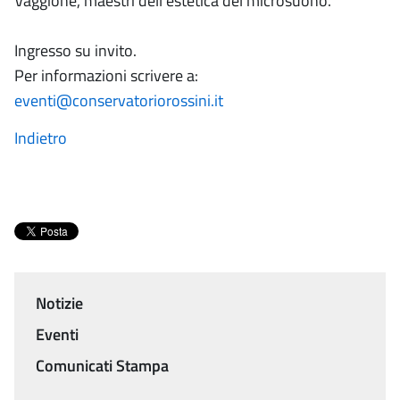
Vaggione, maestri dell’estetica del microsuono.
Ingresso su invito.
Per informazioni scrivere a:
eventi@conservatoriorossini.it
Indietro
Notizie
Menu
Eventi
Comunicati Stampa