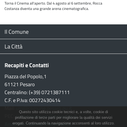
Torna il Cinema all'aperto. Dal 4 agosto al 6 settembre, Rocca
Costanza diventa una grande arena cinematografica.
Menu
Il Comune
Footer
Il Sindaco
La Città
Giunta Comunale
Web Cam
Recapiti e Contatti
Consiglio Comunale
Stradario
Piazza del Popolo,1
61121 Pesaro
CON
WiFi
Centralino: (+39) 0721387111
C.F. e P.Iva: 00272430414
Garante persone con disabilità
Città della Musica
Mail:
urp@comune.pesaro.pu.it
Questo sito utilizza cookie tecnici e, a volte, cookie di
PEC:
comune.pesaro@emarche.it
Richiesta sale e patrocinio
Città della Bicicletta
profilazione di terze parti per migliorare la qualità dei servizi
Amministrazione Trasparente
erogati. Continuando la navigazione acconsenti al loro utilizzo.