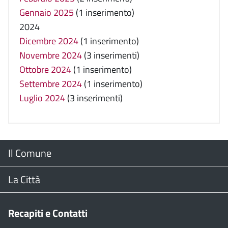
Gennaio 2025
(1 inserimento)
2024
Dicembre 2024
(1 inserimento)
Novembre 2024
(3 inserimenti)
Ottobre 2024
(1 inserimento)
Settembre 2024
(1 inserimento)
Luglio 2024
(3 inserimenti)
Menu
Il Comune
Footer
Il Sindaco
La Città
Giunta Comunale
Web Cam
Recapiti e Contatti