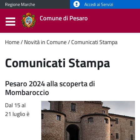
Regione Marche
Accedi ai Servizi
Comune di Pesaro
Contenuto
Home
Novità in Comune
Comunicati Stampa
principale
Comunicati Stampa
Pesaro 2024 alla scoperta di
Mombaroccio
Dal 15 al
21 luglio è