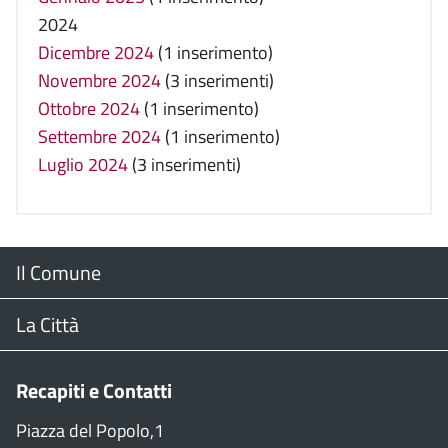
2024
Dicembre 2024
(1 inserimento)
Novembre 2024
(3 inserimenti)
Ottobre 2024
(1 inserimento)
Settembre 2024
(1 inserimento)
Luglio 2024
(3 inserimenti)
Menu
Il Comune
Footer
Il Sindaco
La Città
Giunta Comunale
Web Cam
Recapiti e Contatti
Consiglio Comunale
Stradario
Piazza del Popolo,1