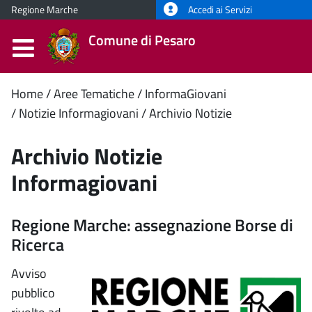
Regione Marche
Accedi ai Servizi
Comune di Pesaro
Contenuto
Home
Aree Tematiche
InformaGiovani
Notizie Informagiovani
Archivio Notizie
principale
Archivio Notizie
Informagiovani
Regione Marche: assegnazione Borse di
Ricerca
Avviso
pubblico