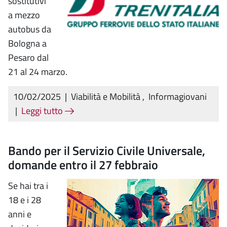
sostitutivi
a mezzo
autobus da
Bologna a
Pesaro dal
21 al 24 marzo.
10/02/2025
|
Viabilità e Mobilità
,
Informagiovani
|
Leggi tutto
Bando per il Servizio Civile Universale,
domande entro il 27 febbraio
Se hai tra i
18 e i 28
anni e