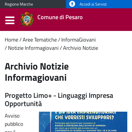
Regione Marche
Accedi ai Servizi
Comune di Pesaro
Contenuto
Home
Aree Tematiche
InformaGiovani
Notizie Informagiovani
Archivio Notizie
principale
Archivio Notizie
Informagiovani
Progetto Limo+ - Linguaggi Impresa
Opportunità
Avviso
pubblico