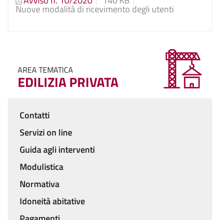
Avviso n. 10/2020
140 KB
Nuove modalità di ricevimento degli utenti
AREA TEMATICA
EDILIZIA PRIVATA
Contatti
Menu
Servizi on line
Guida agli interventi
Modulistica
Normativa
Idoneità abitative
Pagamenti