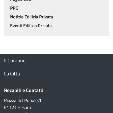
PRG
Notizie Edilizia Privata
Eventi Edilizia Privata
Menu
Il Comune
Footer
Il Sindaco
La Città
Giunta Comunale
Web Cam
Recapiti e Contatti
Consiglio Comunale
Stradario
Piazza del Popolo,1
61121 Pesaro
CON
WiFi