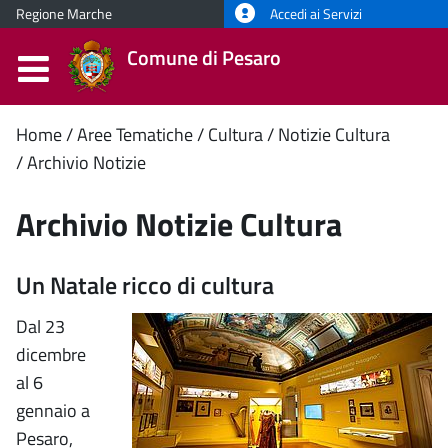
Regione Marche
Accedi ai Servizi
Comune di Pesaro
Contenuto
Home
Aree Tematiche
Cultura
Notizie Cultura
Archivio Notizie
principale
Archivio Notizie Cultura
Un Natale ricco di cultura
Dal 23
dicembre
al 6
gennaio a
Pesaro,