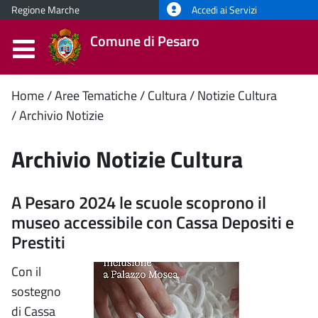
Regione Marche
Accedi ai Servizi
Comune di Pesaro
Contenuto
Home
Aree Tematiche
Cultura
Notizie Cultura
Archivio Notizie
principale
Archivio Notizie Cultura
A Pesaro 2024 le scuole scoprono il
museo accessibile con Cassa Depositi e
Prestiti
Con il
sostegno
di Cassa