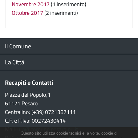
Novembre 2017
(1 inserimento)
Ottobre 2017
(2 inserimenti)
Menu
Il Comune
Footer
Il Sindaco
La Città
Giunta Comunale
Web Cam
Recapiti e Contatti
Consiglio Comunale
Stradario
Piazza del Popolo,1
61121 Pesaro
CON
WiFi
Centralino: (+39) 0721387111
C.F. e P.Iva: 00272430414
Garante persone con disabilità
Città della Musica
Mail:
urp@comune.pesaro.pu.it
Questo sito utilizza cookie tecnici e, a volte, cookie di
PEC:
comune.pesaro@emarche.it