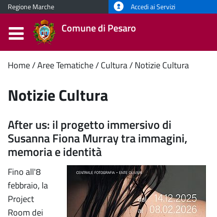
Regione Marche
Accedi ai Servizi
Comune di Pesaro
Contenuto
Home
Aree Tematiche
Cultura
Notizie Cultura
principale
Notizie Cultura
After us: il progetto immersivo di
Susanna Fiona Murray tra immagini,
memoria e identità
Fino all'8
febbraio, la
Project
Room dei