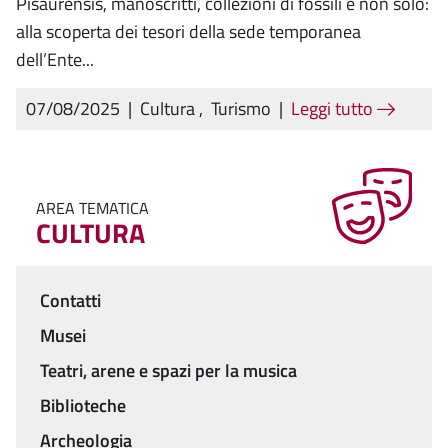
Pisaurensis, manoscritti, collezioni di fossili e non solo:
alla scoperta dei tesori della sede temporanea
dell’Ente...
07/08/2025
|
Cultura
,
Turismo
|
Leggi tutto
AREA TEMATICA
CULTURA
Contatti
Menu
Musei
Teatri, arene e spazi per la musica
Biblioteche
Archeologia