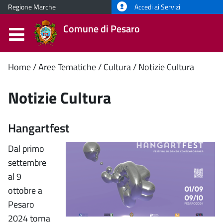
Regione Marche
Accedi ai Servizi
Comune di Pesaro
Contenuto
Home
Aree Tematiche
Cultura
Notizie Cultura
principale
Notizie Cultura
Hangartfest
Dal primo
settembre
al 9
ottobre a
Pesaro
2024 torna