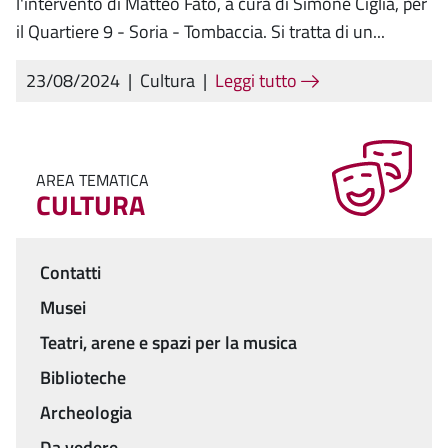
l'intervento di Matteo Fato, a cura di Simone Ciglia, per
il Quartiere 9 - Soria - Tombaccia. Si tratta di un...
23/08/2024
|
Cultura
|
Leggi tutto
AREA TEMATICA
CULTURA
Contatti
Menu
Musei
Teatri, arene e spazi per la musica
Biblioteche
Archeologia
Da vedere