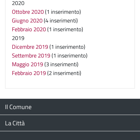
2020
Ottobre 2020
(1 inserimento)
Giugno 2020
(4 inserimenti)
Febbraio 2020
(1 inserimento)
2019
Dicembre 2019
(1 inserimento)
Settembre 2019
(1 inserimento)
Maggio 2019
(3 inserimenti)
Febbraio 2019
(2 inserimenti)
Menu
Il Comune
Footer
Il Sindaco
La Città
Giunta Comunale
Web Cam