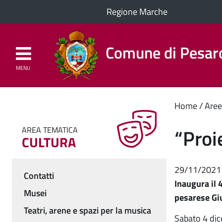
Regione Marche
Comune di Pesar
MENU
Homepage
Il Comune
Cont
Home
Aree
princ
“Proi
AREA TEMATICA
CULTURA
29/11/2021
Contatti
Inaugura il 
Menu
Musei
pesarese Gi
Teatri, arene e spazi per la musica
Sabato 4 dic