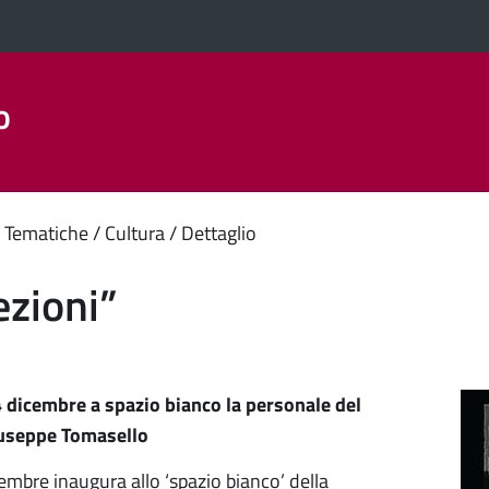
o
Aree Tematiche
La Città
Amministrazione Trasparent
enuto
 Tematiche
Cultura
Dettaglio
ipale
ezioni”
4 dicembre a spazio bianco la personale del
useppe Tomasello
embre inaugura allo ‘spazio bianco’ della