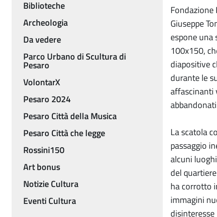
Biblioteche
Fondazione P
Archeologia
Giuseppe Tom
espone una s
Da vedere
100x150, che 
Parco Urbano di Scultura di
diapositive 
Pesaro
durante le s
VolontarX
affascinanti 
Pesaro 2024
abbandonati 
Pesaro Città della Musica
La scatola co
Pesaro Città che legge
passaggio in
Rossini150
alcuni luoghi
Art bonus
del quartier
Notizie Cultura
ha corrotto i
immagini nuov
Eventi Cultura
disinteresse 