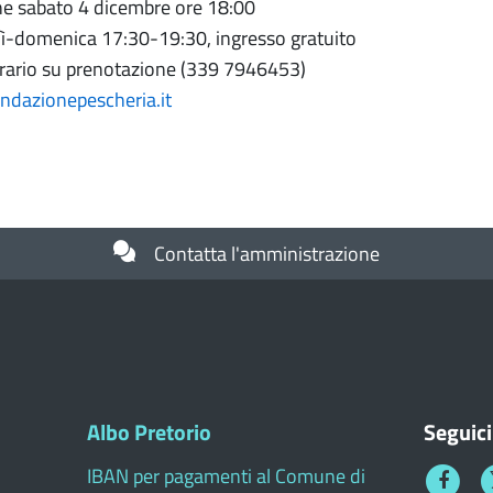
e sabato 4 dicembre ore 18:00
ì-domenica 17:30-19:30, ingresso gratuito
 orario su prenotazione (339 7946453)
dazionepescheria.it
Contatta l'amministrazione
Albo Pretorio
Seguici
IBAN per pagamenti al Comune di
Faceboo
T