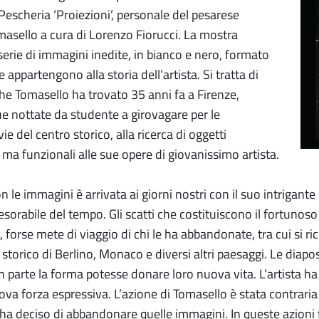
escheria ‘Proiezioni’, personale del pesarese
asello a cura di Lorenzo Fiorucci. La mostra
erie di immagini inedite, in bianco e nero, formato
appartengono alla storia dell’artista. Si tratta di
che Tomasello ha trovato 35 anni fa a Firenze,
ue nottate da studente a girovagare per le
vie del centro storico, alla ricerca di oggetti
ma funzionali alle sue opere di giovanissimo artista.
n le immagini è arrivata ai giorni nostri con il suo intrigant
esorabile del tempo. Gli scatti che costituiscono il fortunos
, forse mete di viaggio di chi le ha abbandonate, tra cui si 
e storico di Berlino, Monaco e diversi altri paesaggi. Le dia
n parte la forma potesse donare loro nuova vita. L’artista ha
a forza espressiva. L’azione di Tomasello è stata contraria 
ha deciso di abbandonare quelle immagini. In queste azioni fr