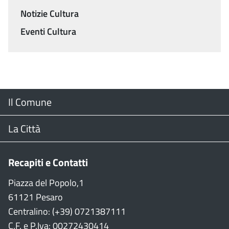
Notizie Cultura
Eventi Cultura
Menu
Il Comune
Footer
Il Sindaco
La Città
Giunta Comunale
Web Cam
Recapiti e Contatti
Consiglio Comunale
Stradario
Piazza del Popolo,1
61121 Pesaro
CON
WiFi
Centralino: (+39) 0721387111
C.F. e P.Iva: 00272430414