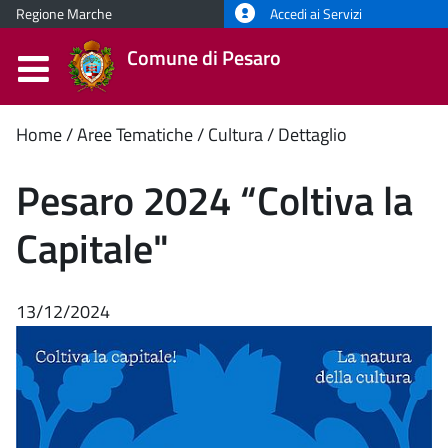
Regione Marche
Accedi ai Servizi
Comune di Pesaro
Contenuto
Home
Aree Tematiche
Cultura
Dettaglio
principale
Pesaro 2024 “Coltiva la
Capitale"
13/12/2024