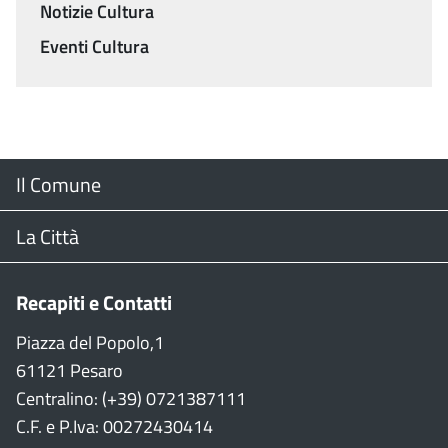
Notizie Cultura
Eventi Cultura
Menu
Il Comune
Footer
Il Sindaco
La Città
Giunta Comunale
Web Cam
Recapiti e Contatti
Consiglio Comunale
Stradario
Piazza del Popolo,1
61121 Pesaro
CON
WiFi
Centralino: (+39) 0721387111
C.F. e P.Iva: 00272430414
Garante persone con disabilità
Città della Musica