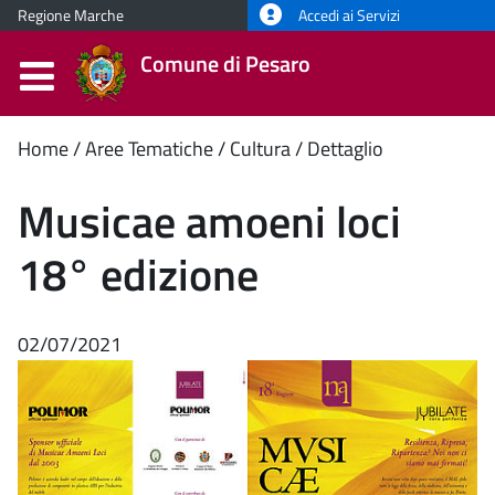
Regione Marche
Accedi ai Servizi
Comune di Pesaro
Contenuto
Home
Aree Tematiche
Cultura
Dettaglio
principale
Musicae amoeni loci
18° edizione
02/07/2021