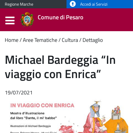
Regione Marche
Accedi ai Servizi
Comune di Pesaro
Contenuto
Home
Aree Tematiche
Cultura
Dettaglio
principale
Michael Bardeggia “In
viaggio con Enrica”
19/07/2021