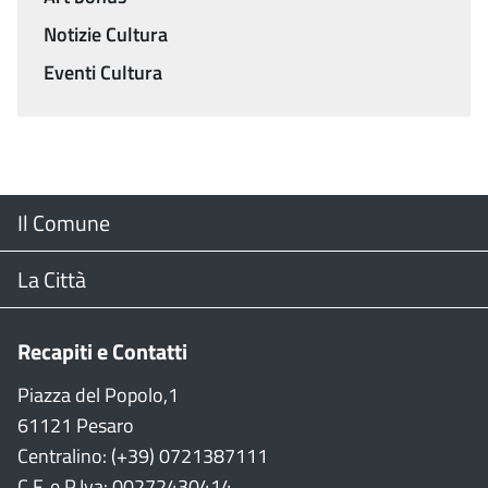
Notizie Cultura
Eventi Cultura
Menu
Il Comune
Footer
Il Sindaco
La Città
Giunta Comunale
Web Cam
Recapiti e Contatti
Consiglio Comunale
Stradario
Piazza del Popolo,1
61121 Pesaro
CON
WiFi
Centralino: (+39) 0721387111
C.F. e P.Iva: 00272430414