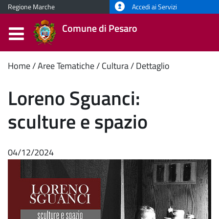
Regione Marche
Accedi ai Servizi
Comune di Pesaro
Contenuto
Home
Aree Tematiche
Cultura
Dettaglio
principale
Loreno Sguanci:
sculture e spazio
04/12/2024