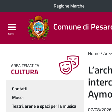
Regione Marche
Comune di Pesar
MENU
Homepage
Il Comune
Cont
Home
Aree
princ
L’arc
AREA TEMATICA
CULTURA
inter
Contatti
Aymo
Menu
Musei
Teatri, arene e spazi per la musica
07/08/2026