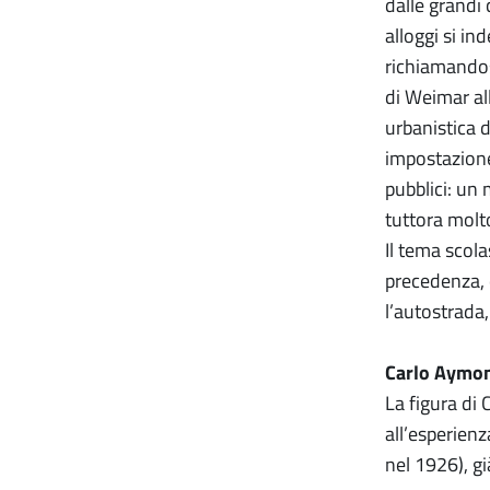
dalle grandi 
alloggi si i
richiamandosi
di Weimar all
urbanistica d
impostazione
pubblici: un 
tuttora molt
Il tema scola
precedenza, q
l’autostrada,
Carlo Aymo
La figura di
all’esperien
nel 1926), gi