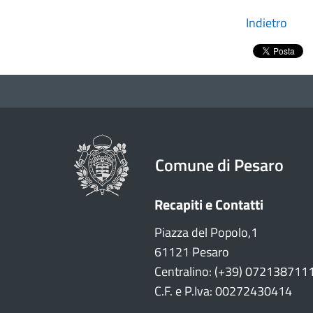
Indietro
Comune di Pesaro
Recapiti e Contatti
Piazza del Popolo,1
61121 Pesaro
Centralino: (+39) 072138711
C.F. e P.Iva: 00272430414