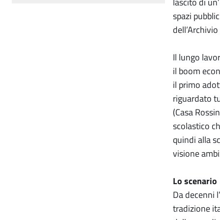
lascito di u
spazi pubblic
dell’Archivio
Il lungo lav
il boom econ
il primo adot
riguardato tu
(Casa Rossini
scolastico c
quindi alla 
visione ambiz
Lo scenario
Da decenni l
tradizione it