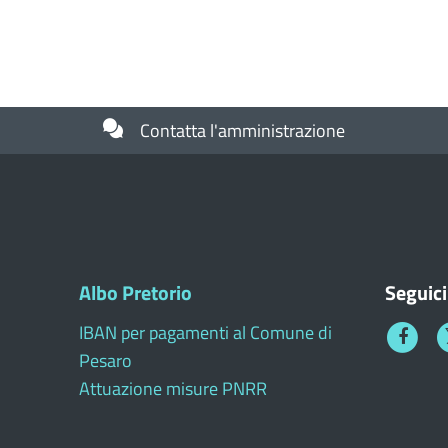
Contatta l'amministrazione
Albo Pretorio
Seguici
IBAN per pagamenti al Comune di
Faceboo
T
Pesaro
1
Attuazione misure PNRR