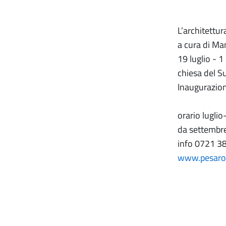
L’architettu
a cura di Ma
19 luglio - 
chiesa del S
Inaugurazion
orario lugli
da settembre
info 0721 3
www.pesarom