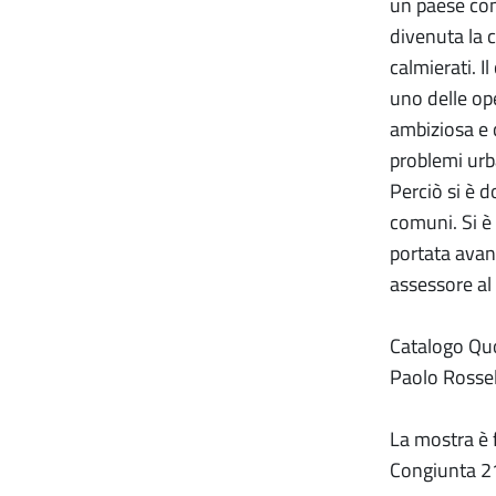
un paese com
divenuta la c
calmierati. I
uno delle ope
ambiziosa e 
problemi urb
Perciò si è 
comuni. Si è
portata avant
assessore al
Catalogo Quo
Paolo Rossell
La mostra è f
Congiunta 21