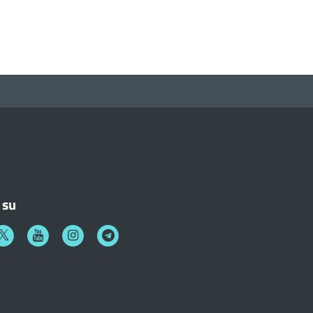
 su
k
witter
Youtube
Instagram
Telegram