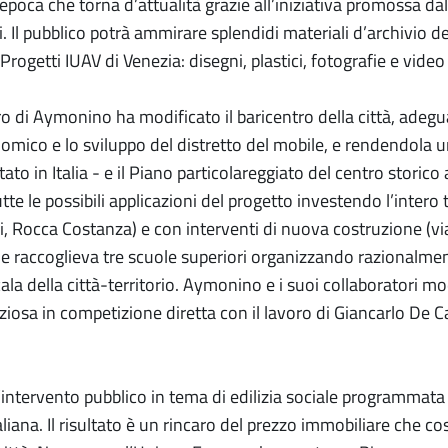
n’epoca che torna d’attualità grazie all’iniziativa promoss
i. Il pubblico potrà ammirare splendidi materiali d’archivio d
 Progetti IUAV di Venezia: disegni, plastici, fotografie e video 
oro di Aymonino ha modificato il baricentro della città, adeg
omico e lo sviluppo del distretto del mobile, e rendendola u
tato in Italia - e il Piano particolareggiato del centro stori
tte le possibili applicazioni del progetto investendo l’inter
, Rocca Costanza) e con interventi di nuova costruzione (via 
he raccoglieva tre scuole superiori organizzando razionalmen
scala della città-territorio. Aymonino e i suoi collaboratori
iosa in competizione diretta con il lavoro di Giancarlo De Ca
’intervento pubblico in tema di edilizia sociale programmat
aliana. Il risultato è un rincaro del prezzo immobiliare che 