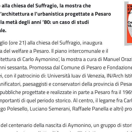
o alla chiesa del Suffragio, la mostra che
architettura e l’urbanistica progettate a Pesaro
 la metà degli anni ’80: un caso di studi
le.
lio (ore 21) alla chiesa del Suffragio, inaugura
ra del welfare a Pesaro. Il piano intercomunale e il
tettura di Carlo Aymonino’, la mostra a cura di Manuel Oraz
 anni sessanta. Promossa dal Comune di Pesaro e Fondazione 
 con il patrocinio di: Università Iuav di Venezia, IN/Arch Ist
ianificatori, paesaggisti e conservatori della provincia di Pes
 pubbliche progettate e realizzate in parte a Pesaro fra il 196
mportanti di quel periodo storico. Al centro, il legame fra C
go Polesello, Luciano Semerani, Raffaele Panella e altri) pro
del centenario della nascita di Aymonino, un gruppo di storici