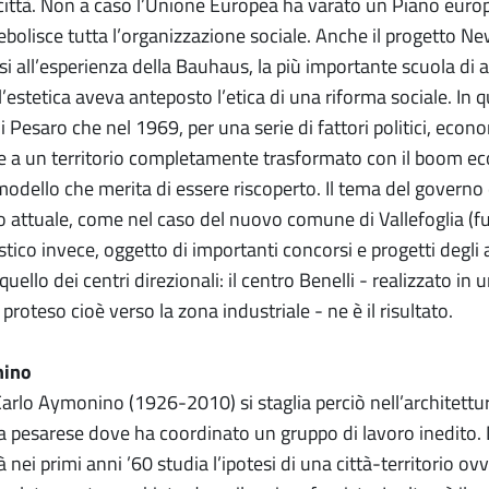
città. Non a caso l’Unione Europea ha varato un Piano europeo
ndebolisce tutta l’organizzazione sociale. Anche il progetto 
 all’esperienza della Bauhaus, la più importante scuola di a
’estetica aveva anteposto l’etica di una riforma sociale. In
i Pesaro che nel 1969, per una serie di fattori politici, econo
 a un territorio completamente trasformato con il boom eco
modello che merita di essere riscoperto. Il tema del governo 
o attuale, come nel caso del nuovo comune di Vallefoglia (fus
stico invece, oggetto di importanti concorsi e progetti degli 
uello dei centri direzionali: il centro Benelli - realizzato in u
 proteso cioè verso la zona industriale - ne è il risultato.
nino
 Carlo Aymonino (1926-2010) si staglia perciò nell’architett
za pesarese dove ha coordinato un gruppo di lavoro inedito. 
à nei primi anni ’60 studia l’ipotesi di una città-territorio 