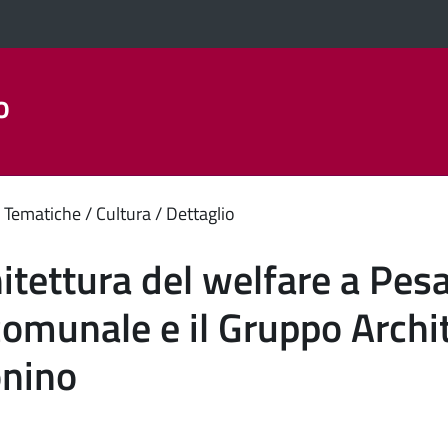
o
Aree Tematiche
La Città
Amministrazione Trasparent
enuto
 Tematiche
Cultura
Dettaglio
ipale
hitettura del welfare a Pesa
comunale e il Gruppo Archit
nino