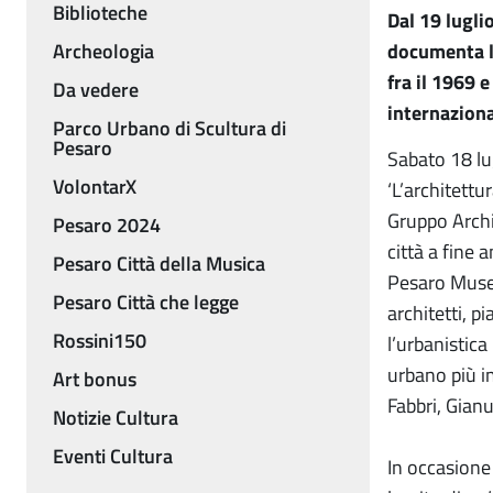
Biblioteche
Dal 19 lugli
Archeologia
documenta l'
fra il 1969 e
Da vedere
internaziona
Parco Urbano di Scultura di
Pesaro
Sabato 18 lug
VolontarX
‘L’architettu
Gruppo Archi
Pesaro 2024
città a fine
Pesaro Città della Musica
Pesaro Musei,
Pesaro Città che legge
architetti, p
Rossini150
l’urbanistica
urbano più i
Art bonus
Fabbri, Gianu
Notizie Cultura
Eventi Cultura
In occasione 