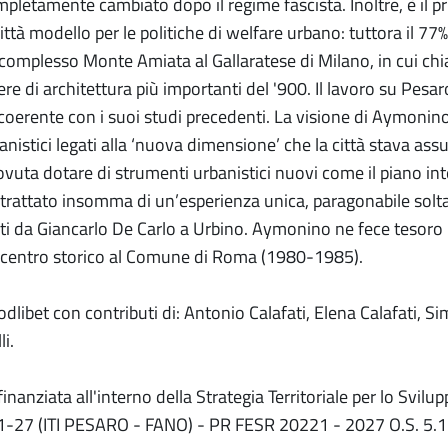
pletamente cambiato dopo il regime fascista. Inoltre, è il pr
ittà modello per le politiche di welfare urbano: tuttora il 77% 
l complesso Monte Amiata al Gallaratese di Milano, in cui chi
re di architettura più importanti del '900. Il lavoro su Pesa
coerente con i suoi studi precedenti. La visione di Aymonino
anistici legati alla ‘nuova dimensione’ che la città stava as
dovuta dotare di strumenti urbanistici nuovi come il piano in
 trattato insomma di un’esperienza unica, paragonabile solta
i da Giancarlo De Carlo a Urbino. Aymonino ne fece tesoro per
 centro storico al Comune di Roma (1980-1985).
dlibet con contributi di: Antonio Calafati, Elena Calafati, S
i.
inanziata all'interno della Strategia Territoriale per lo Svilu
-27 (ITI PESARO - FANO) - PR FESR 20221 - 2027 O.S. 5.1 - 