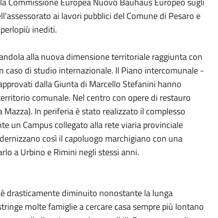
a dalla Commissione Europea Nuovo Bauhaus Europeo sugli
ell’assessorato ai lavori pubblici del Comune di Pesaro e
perlopiù inediti.
uandola alla nuova dimensione territoriale raggiunta con
n caso di studio internazionale. Il Piano intercomunale -
co approvati dalla Giunta di Marcello Stefanini hanno
o territorio comunale. Nel centro con opere di restauro
Mazza). In periferia è stato realizzato il complesso
te un Campus collegato alla rete viaria provinciale
 modernizzano così il capoluogo marchigiano con una
rlo a Urbino e Rimini negli stessi anni.
a è drasticamente diminuito nonostante la lunga
costringe molte famiglie a cercare casa sempre più lontano