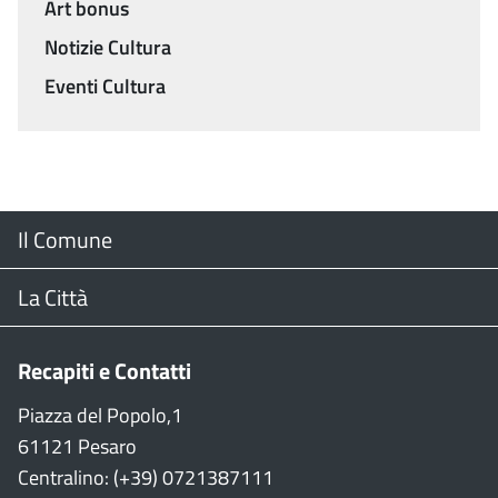
Art bonus
Notizie Cultura
Eventi Cultura
Menu
Il Comune
Footer
Il Sindaco
La Città
Giunta Comunale
Web Cam
Recapiti e Contatti
Consiglio Comunale
Stradario
Piazza del Popolo,1
61121 Pesaro
CON
WiFi
Centralino: (+39) 0721387111