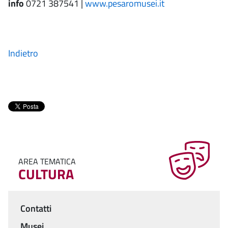
info
0721 387541 |
www.pesaromusei.it
Indietro
AREA TEMATICA
CULTURA
Contatti
Menu
Musei