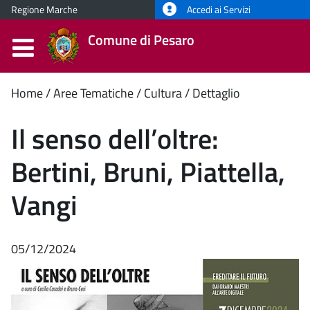
Regione Marche
Accedi ai Servizi
Comune di Pesaro
Contenuto
Home
Aree Tematiche
Cultura
Dettaglio
principale
Il senso dell’oltre:
Bertini, Bruni, Piattella,
Vangi
05/12/2024