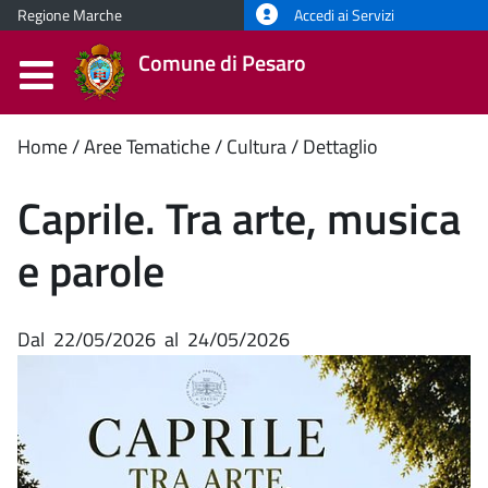
Regione Marche
Accedi ai Servizi
Comune di Pesaro
Contenuto
Home
Aree Tematiche
Cultura
Dettaglio
principale
Caprile. Tra arte, musica
e parole
Dal
22/05/2026
al
24/05/2026