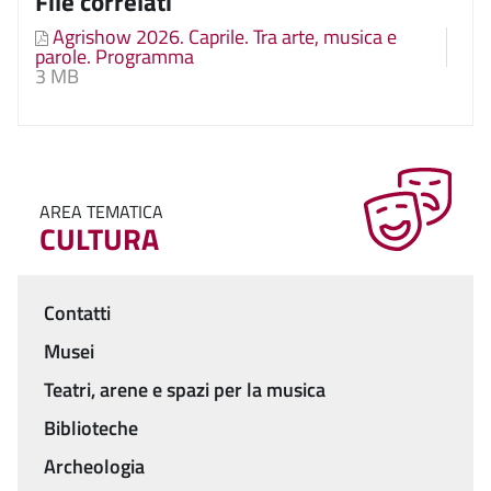
File correlati
Agrishow 2026. Caprile. Tra arte, musica e
parole. Programma
3 MB
AREA TEMATICA
CULTURA
Contatti
Menu
Musei
Teatri, arene e spazi per la musica
Biblioteche
Archeologia