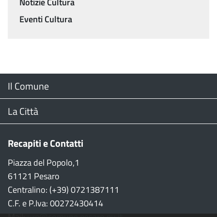
Notizie Cultura
Eventi Cultura
Menu
Il Comune
Footer
Il Sindaco
La Città
Giunta Comunale
Web Cam
Recapiti e Contatti
Consiglio Comunale
Stradario
Piazza del Popolo,1
61121 Pesaro
CON
WiFi
Centralino: (+39) 0721387111
C.F. e P.Iva: 00272430414
Garante persone con disabilità
Città della Musica
Mail:
urp@comune.pesaro.pu.it