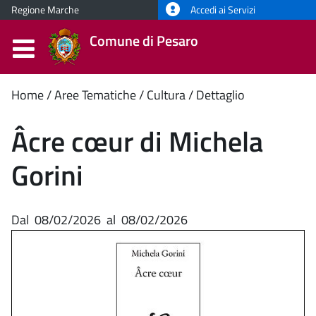
Regione Marche
Accedi ai Servizi
Comune di Pesaro
Contenuto
Home
Aree Tematiche
Cultura
Dettaglio
principale
Âcre cœur di Michela
Gorini
Dal
08/02/2026
al
08/02/2026