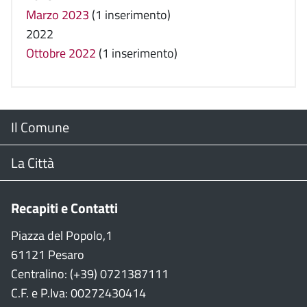
Marzo 2023
(1 inserimento)
2022
Ottobre 2022
(1 inserimento)
Menu
Il Comune
Footer
Il Sindaco
La Città
Giunta Comunale
Web Cam
Recapiti e Contatti
Consiglio Comunale
Stradario
Piazza del Popolo,1
61121 Pesaro
CON
WiFi
Centralino: (+39) 0721387111
C.F. e P.Iva: 00272430414
Garante persone con disabilità
Città della Musica