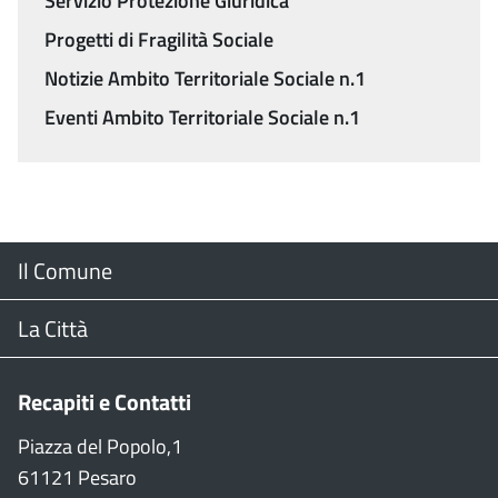
Servizio Protezione Giuridica
Progetti di Fragilità Sociale
Notizie Ambito Territoriale Sociale n.1
Eventi Ambito Territoriale Sociale n.1
Menu
Il Comune
Footer
Il Sindaco
La Città
Giunta Comunale
Web Cam
Recapiti e Contatti
Consiglio Comunale
Stradario
Piazza del Popolo,1
61121 Pesaro
CON