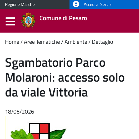
Regione Marche
Accedi ai Servizi
Comune di Pesaro
Contenuto
Home
Aree Tematiche
Ambiente
Dettaglio
principale
Sgambatorio Parco
Molaroni: accesso solo
da viale Vittoria
18/06/2026